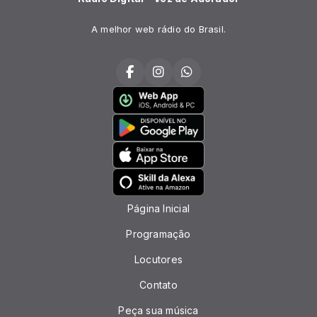
A melhor web rádio do Brasil.
Página Inicial
Programação
Locutores
Contato
Peça sua música